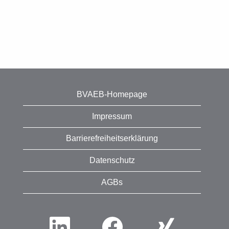
BVAEB-Homepage
Impressum
Barrierefreiheitserklärung
Datenschutz
AGBs
W
W
W
i
i
i