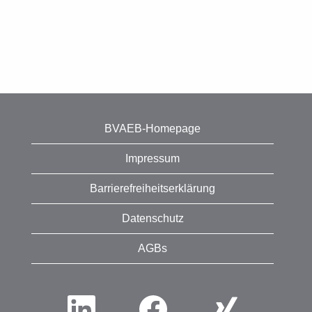
BVAEB-Homepage
Impressum
Barrierefreiheitserklärung
Datenschutz
AGBs
W
W
W
i
i
i