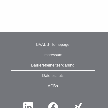
BVAEB-Homepage
Impressum
Barrierefreiheitserklärung
Datenschutz
AGBs
W
W
W
i
i
i