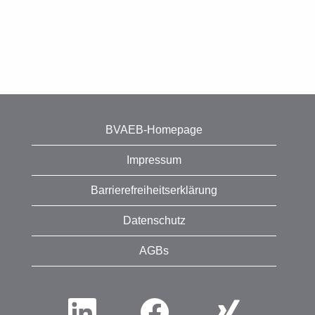
BVAEB-Homepage
Impressum
Barrierefreiheitserklärung
Datenschutz
AGBs
W
W
W
i
i
i